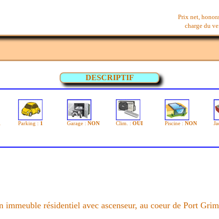
Prix net, honor
charge du ven
DESCRIPTIF
1
Parking :
1
Garage :
NON
Clim. :
OUI
Piscine :
NON
Ja
n immeuble résidentiel avec ascenseur, au coeur de Port Gri