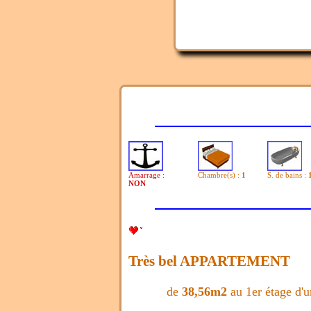
Amarrage :
Chambre(s) :
1
S. de bains :
NON
Très bel APPARTEMENT
de
38,56m2
au 1er étage d'u