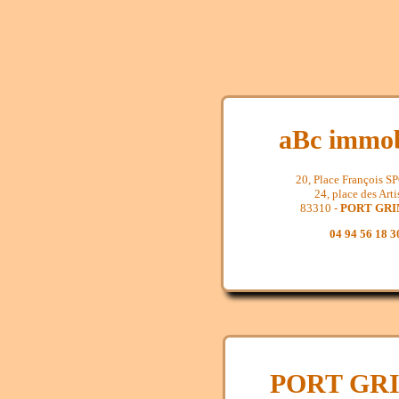
aBc immob
20, Place François 
24, place des Arti
83310 -
PORT GR
04 94 56 18 3
PORT GR