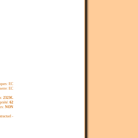
iques: EC
 serre: EC
s:
2323€.
priété:
62
urs:
NON
ntractuel -