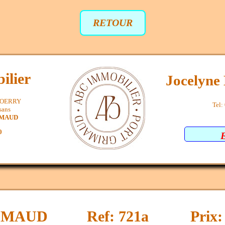
RETOUR
ilier
Jocelyn
SPOERRY
Tel:
sans
IMAUD
0
IMAUD
Ref: 721a
Prix: