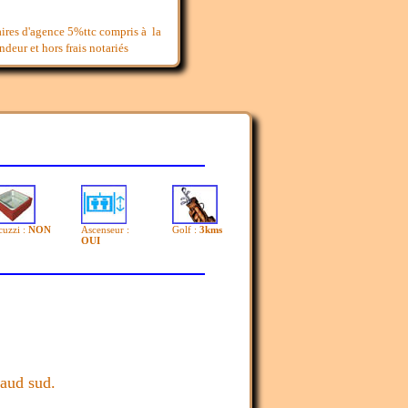
aires d'agence 5%ttc compris à la
deur et hors frais notariés
cuzzi :
NON
Ascenseur :
Golf :
3kms
OUI
maud sud.