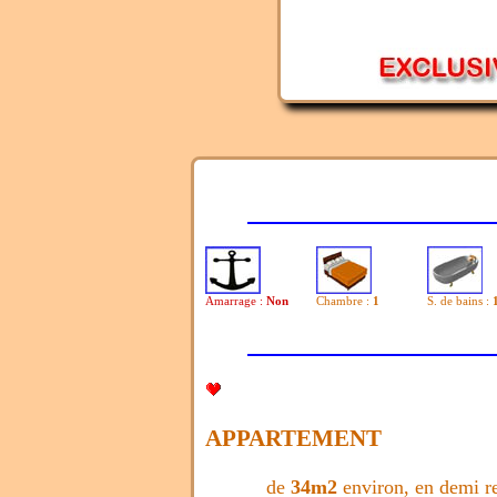
Amarrage :
Non
Chambre :
1
S. de bains :
APPARTEMENT
de
34m2
environ, en demi re