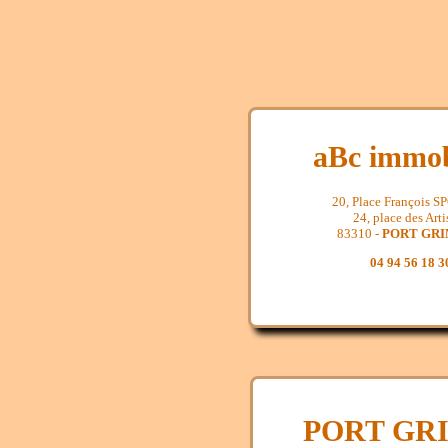
aBc immob
20, Place François 
24, place des Arti
83310 -
PORT GR
04 94 56 18 3
PORT GR