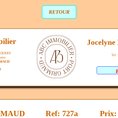
RETOUR
ilier
Jocelyn
SPOERRY
Tel:
sans
IMAUD
0
IMAUD
Ref: 727a
Prix: