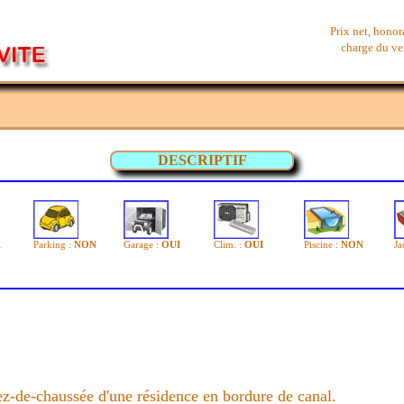
Prix net, honor
charge du ven
DESCRIPTIF
1
Parking :
NON
Garage :
OUI
Clim. :
OUI
Piscine :
NON
Ja
z-de-chaussée d'une résidence en bordure de canal.