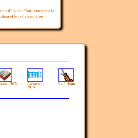
aires d'agence 6%ttc compris à la
deur et hors frais notariés
cuzzi :
NON
Ascenseur :
Golf :
3kms
NON