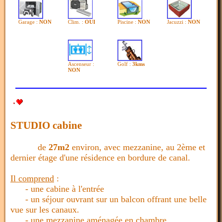
Garage :
NON
Clim. :
OUI
Piscine :
NON
Jacuzzi :
NON
Ascenseur :
Golf :
3kms
NON
STUDIO cabine
de
27m2
environ, avec mezzanine, au 2ème et
dernier étage d'une résidence en bordure de canal.
Il comprend
:
- une cabine à l'entrée
- un séjour ouvrant sur un balcon offrant une belle
vue sur les canaux.
- une mezzanine aménagée en chambre