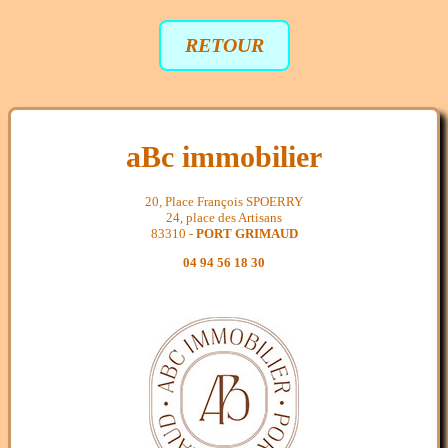
RETOUR
aBc immobilier
20, Place François SPOERRY
24, place des Artisans
83310 -
PORT GRIMAUD
04 94 56 18 30