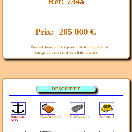
Ref: 734a
Prix: 285 000 €.
Prix net, honoraires d'agence 5%ttc compris à la
charge du vendeur et hors frais notariés
DESCRIPTIF
Amarrage :
Chambre(s) :
1
S. de bains :
1
Parking :
1
NON