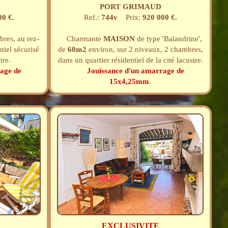
PORT GRIMAUD
00 €.
Ref.:
744v
Prix:
920 000 €.
res, au rez-
Charmante
MAISON
de type 'Balandrine',
tiel sécurisé
de
60m2
environ, sur 2 niveaux, 2 chambres,
tre.
dans un quartier résidentiel de la cité lacustre.
age de
Jouissance d'un amarrage de
15x4,25mm
.
EXCLUSIVITE