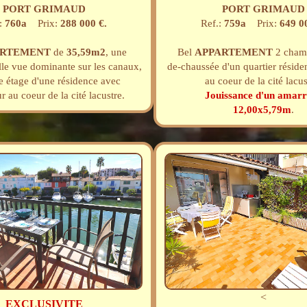
PORT GRIMAUD
PORT GRIMAUD
:
760a
Prix:
288 000 €.
Ref.:
759a
Prix:
649 0
ARTEMENT
de
35,59m2
, une
Bel
APPARTEMENT
2 chamb
le vue dominante sur les canaux,
de-chaussée d'un quartier résiden
 étage d'une résidence avec
au coeur de la cité lacus
r au coeur de la cité lacustre.
Jouissance d'un amarr
12,00x5,79m
.
<
EXCLUSIVITE