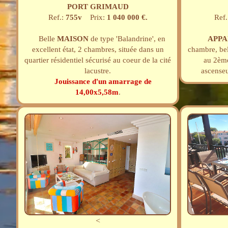
PORT GRIMAUD
Ref.:
755v
Prix:
1 040 000 €.
Ref.
Belle
MAISON
de type 'Balandrine', en
APP
excellent état, 2 chambres, située dans un
chambre, bel
quartier résidentiel sécurisé au coeur de la cité
au 2ème
lacustre.
ascenseu
Jouissance d'un amarrage de
14,00x5,58m
.
<