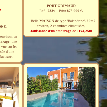
PORT GRIMAUD
S
Ref.:
733v
Prix:
875 000 €.
Belle
MAISON
de type 'Balandrine',
60m2
environ, 2 chambres climatisées,
00 €.
Jouissance d'un amarrage de 11x4,25m
environ, en
garage
, une
 vue sur les
sée d'une
lacustre.