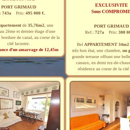
EXCLUSIVITE
PORT GRIMAUD
Sous COMPROMI
:
743a
Prix:
495 000 €.
ppartement
de
35,76m2
, une
PORT GRIMAUD
au 2ème et dernier étage d'une
Ref.:
727a
Prix:
300 0
 bordure de canal, au coeur de la
cité lacustre.
Bel
APPARTEMENT
34m2
sance d'un amarrage de 12,45m
très bon état, une chambre,
un 
grande terrasse offrant une belle
canaux, en demi rez-de-chaus
résidence au coeur de la cité 