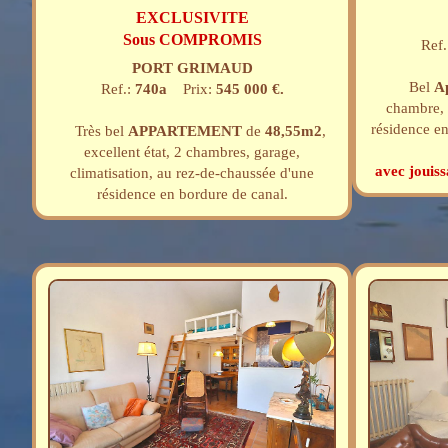
EXCLUSIVITE
Sous COMPROMIS
Ref.
PORT GRIMAUD
Bel
A
Ref.:
740a
Prix:
545 000 €.
chambre, 
résidence en
Très bel
APPARTEMENT
de
48,55m2
,
excellent état, 2 chambres, garage,
avec jouis
climatisation, au rez-de-chaussée d'une
résidence en bordure de canal.