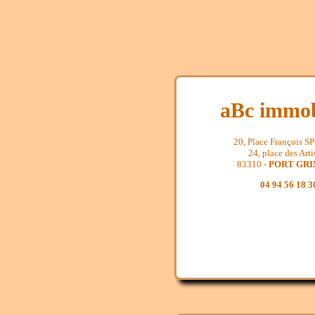
aBc immob
20, Place François 
24, place des Arti
83310 -
PORT GR
04 94 56 18 3