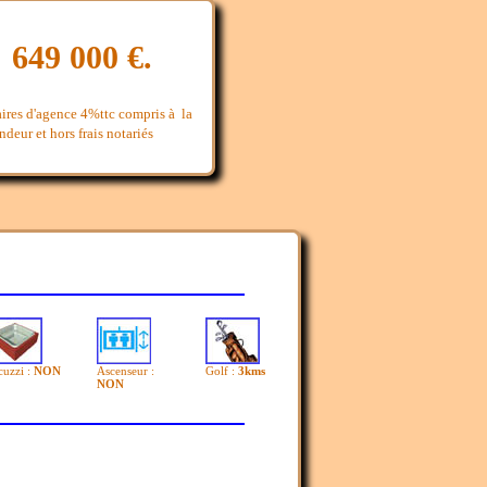
 649 000 €.
aires d'agence 4%ttc compris à la
deur et hors frais notariés
cuzzi :
NON
Ascenseur :
Golf :
3kms
NON