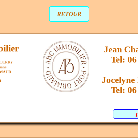
RETOUR
ilier
Jean Ch
Tel: 06
SPOERRY
sans
IMAUD
Jocelyn
0
Tel: 06