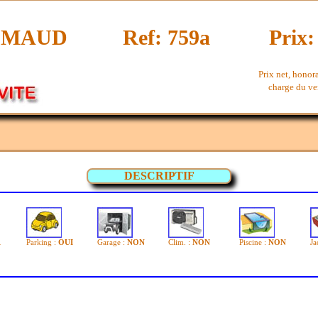
IMAUD
Ref: 759a
Prix:
Prix net, honor
charge du ven
DESCRIPTIF
1
Parking :
OUI
Garage :
NON
Clim. :
NON
Piscine :
NON
Ja