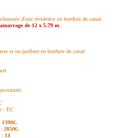
chaussée d'une résidence en bordure de canal.
 amarrage de 12 x 5.79 m
.
se et un jardinet en bordure de canal
ard
proximité.
C
e : EC
:
1390€.
 :
2850€.
 :
14