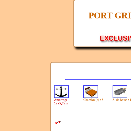
PORT GR
Amarrage :
Chambre(s) :
3
S. de bains :
12x5,79m