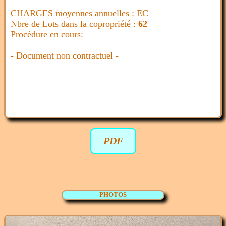
CHARGES moyennes annuelles : EC
Nbre de Lots dans la copropriété :
62
Procédure en cours:
- Document non contractuel -
PDF
PHOTOS