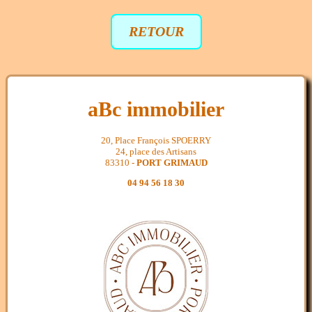
RETOUR
aBc immobilier
20, Place François SPOERRY
24, place des Artisans
83310 -
PORT GRIMAUD
04 94 56 18 30