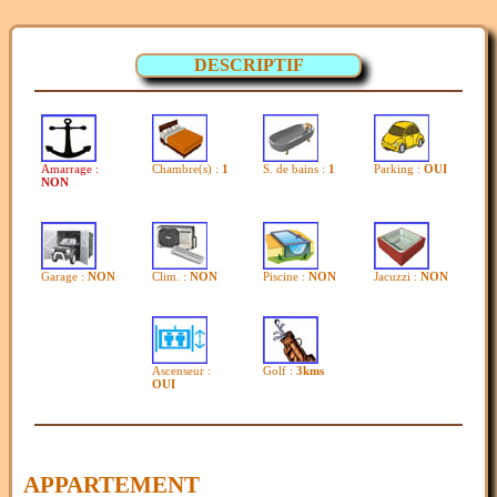
DESCRIPTIF
Amarrage :
Chambre(s) :
1
S. de bains :
1
Parking :
OUI
NON
Garage :
NON
Clim. :
NON
Piscine :
NON
Jacuzzi :
NON
Ascenseur :
Golf :
3kms
OUI
APPARTEMENT