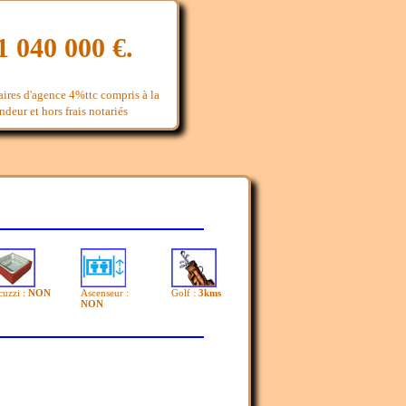
1 040 000 €.
aires d'agence 4%ttc compris à la
deur et hors frais notariés
cuzzi :
NON
Ascenseur :
Golf :
3kms
NON