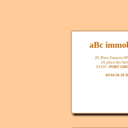
aBc immob
20, Place François 
24, place des Arti
83310 -
PORT GR
04 94 56 18 3