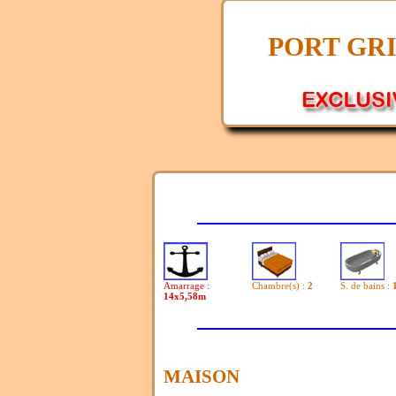
PORT GR
Amarrage :
Chambre(s) :
2
S. de bains :
14x5,58m
MAISON