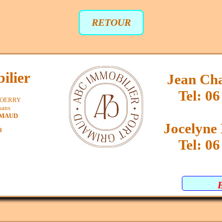
RETOUR
ilier
Jean Ch
Tel: 06
SPOERRY
sans
IMAUD
Jocelyn
0
Tel: 06