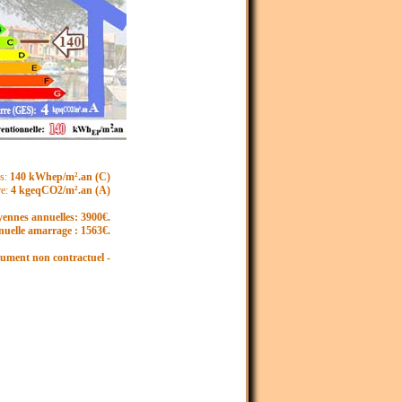
s:
140 kWhep/m².an (C)
re:
4 kgeqCO2/m².an (A)
nnes annuelles:
3900€.
nuelle amarrage :
1563€.
cument non contractuel -