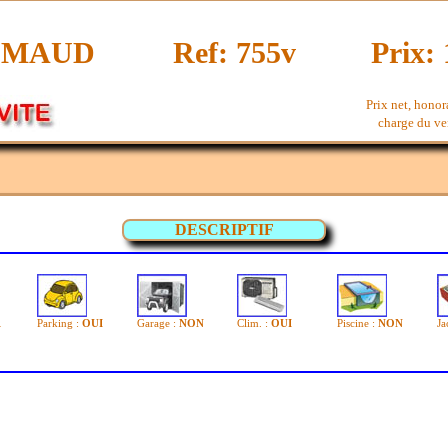
IMAUD
Ref: 755v
Prix: 
Prix net, honor
charge du ven
DESCRIPTIF
1
Parking :
OUI
Garage :
NON
Clim. :
OUI
Piscine :
NON
Ja