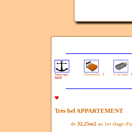
Amarrage :
Chambre(s) :
1
S. de bains :
NON
Très bel APPARTEMENT
de
32,25m2
au 1er étage d'u