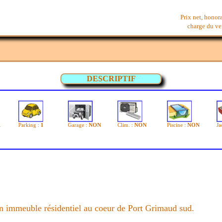
Prix net, honor
charge du ven
DESCRIPTIF
1
Parking :
1
Garage :
NON
Clim. :
NON
Piscine :
NON
Ja
n immeuble résidentiel au coeur de Port Grimaud sud.