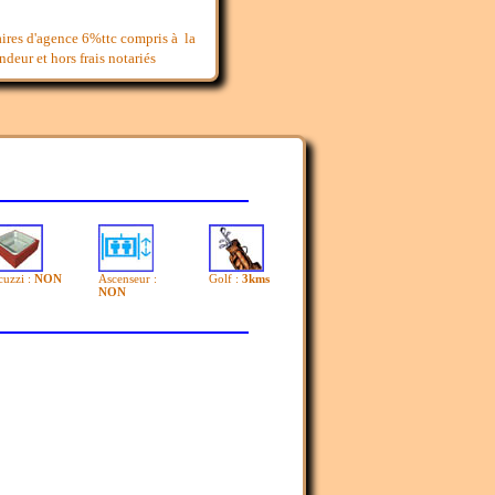
aires d'agence 6%ttc compris à la
deur et hors frais notariés
cuzzi :
NON
Ascenseur :
Golf :
3kms
NON