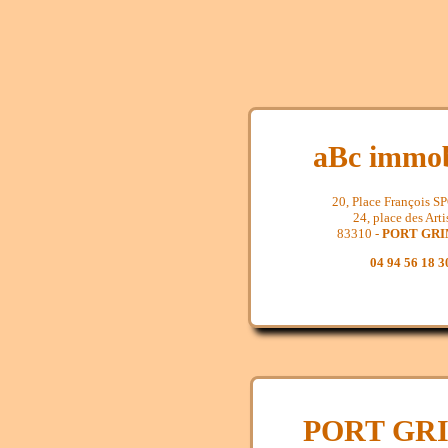
aBc immob
20, Place François 
24, place des Arti
83310 -
PORT GR
04 94 56 18 3
PORT GR