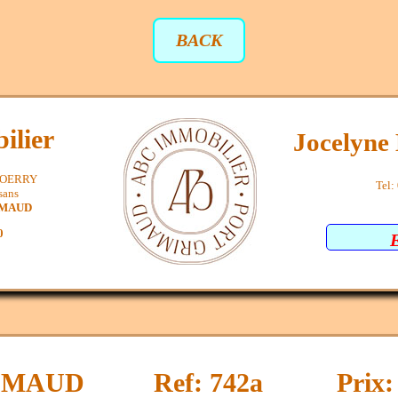
BACK
ilier
Jocelyn
SPOERRY
Tel:
sans
IMAUD
0
IMAUD
Ref: 742a
Prix: